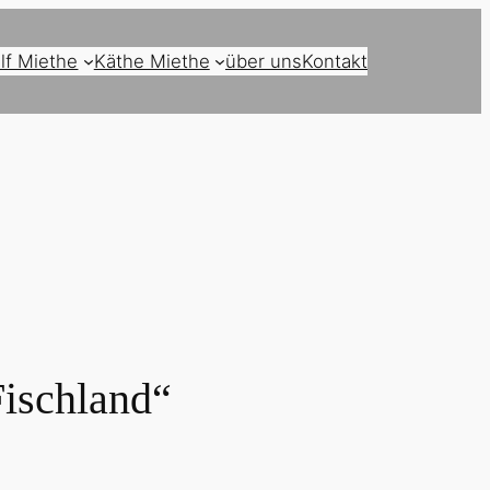
lf Miethe
Käthe Miethe
über uns
Kontakt
Fischland“