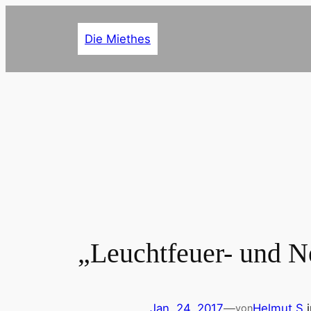
Zum
Inhalt
Die Miethes
springen
„Leuchtfeuer- und N
Jan. 24, 2017
—
Helmut S.
von