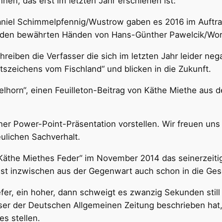
nen, das erst im letzten Jahr erschienen ist:
iel Schimmelpfennig/Wustrow gaben es 2016 im Auftrag
 in den bewährten Händen von Hans-Günther Pawelcik/W
chreiben die Verfasser die sich im letzten Jahr leider ne
tszeichens vom Fischland“ und blicken in die Zukunft.
lhorn“, einen Feuilleton-Beitrag von Käthe Miethe aus d
ner Power-Point-Präsentation vorstellen. Wir freuen un
ulichen Sachverhalt.
 Käthe Miethes Feder“ im November 2014 das seinerzeiti
t inzwischen aus der Gegenwart auch schon in die Ges
tiefer, ein hoher, dann schweigt es zwanzig Sekunden sti
ser der Deutschen Allgemeinen Zeitung beschrieben hat,
s stellen.