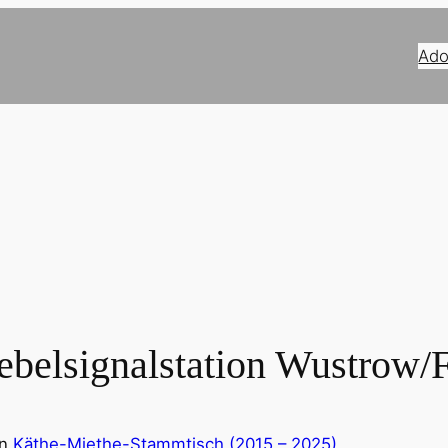
Ado
ebelsignalstation Wustrow/
in
Käthe-Miethe-Stammtisch (2015 – 2025)