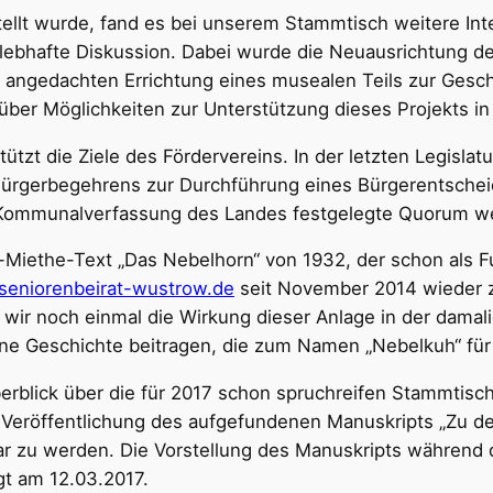
llt wurde, fand es bei unserem Stammtisch weitere Int
 lebhafte Diskussion. Dabei wurde die Neuausrichtung d
angedachten Errichtung eines musealen Teils zur Geschi
ber Möglichkeiten zur Unterstützung dieses Projekts in 
zt die Ziele des Fördervereins. In der letzten Legislatur
Bürgerbegehrens zur Durchführung eines Bürgerentschei
 Kommunalverfassung des Landes festgelegte Quorum wei
-Miethe-Text „Das Nebelhorn“ von 1932, der schon als Fu
eniorenbeirat-wustrow.de
seit November 2014 wieder z
en wir noch einmal die Wirkung dieser Anlage in der dama
ine Geschichte beitragen, die zum Namen „Nebelkuh“ fü
erblick über die für 2017 schon spruchreifen Stammtis
r Veröffentlichung des aufgefundenen Manuskripts „Zu de
ar zu werden. Die Vorstellung des Manuskripts während
t am 12.03.2017.