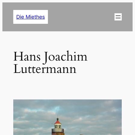
Zum
Inhalt
Die Miethes
springen
Hans Joachim
Luttermann