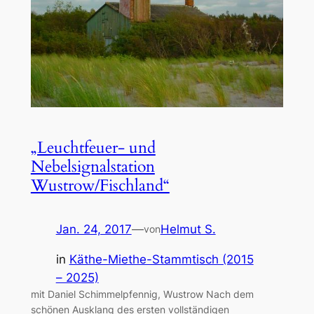
„Leuchtfeuer- und
Nebelsignalstation
Wustrow/Fischland“
Jan. 24, 2017
—
Helmut S.
von
in
Käthe-Miethe-Stammtisch (2015
– 2025)
mit Daniel Schimmelpfennig, Wustrow Nach dem
schönen Ausklang des ersten vollständigen