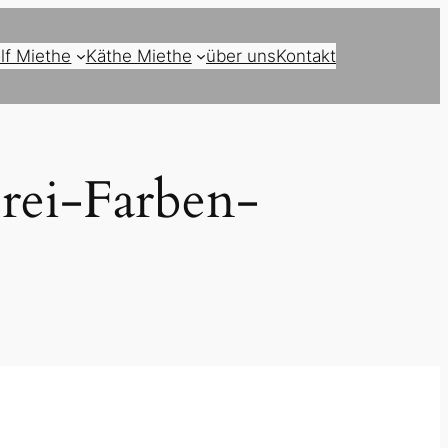
lf Miethe
Käthe Miethe
über uns
Kontakt
rei-Farben-