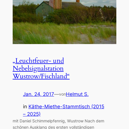
„Leuchtfeuer- und
Nebelsignalstation
Wustrow/Fischland“
Jan. 24, 2017
—
Helmut S.
von
in
Käthe-Miethe-Stammtisch (2015
– 2025)
mit Daniel Schimmelpfennig, Wustrow Nach dem
schönen Ausklang des ersten vollständigen