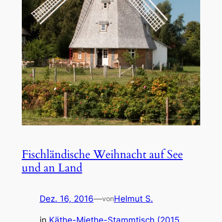
Fischländische Weihnacht auf See
und an Land
Dez. 16, 2016
—
Helmut S.
von
in
Käthe-Miethe-Stammtisch (2015