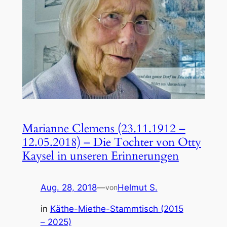
Marianne Clemens (23.11.1912 –
12.05.2018) – Die Tochter von Otty
Kaysel in unseren Erinnerungen
Aug. 28, 2018
—
Helmut S.
von
in
Käthe-Miethe-Stammtisch (2015
– 2025)