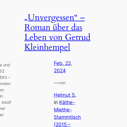
„Unvergessen“ –
Roman über das
Leben von Getrud
Kleinhempel
Feb. 22,
la und
2024
862
1893 –
—
von
benden
ren
Helmut S.
in
in
Käthe-
 Adolf
ter
Miethe-
der
Stammtisch
(2015 –