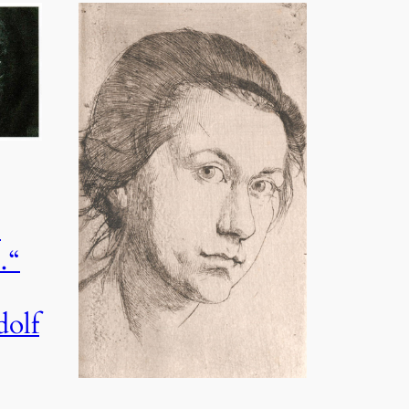
b
…“
dolf