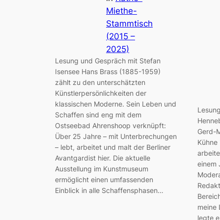
Miethe-
Stammtisch
(2015 –
2025)
Lesung und Gespräch mit Stefan
Isensee Hans Brass (1885-1959)
zählt zu den unterschätzten
Künstlerpersönlichkeiten der
klassischen Moderne. Sein Leben und
Lesung
Schaffen sind eng mit dem
Henneb
Ostseebad Ahrenshoop verknüpft:
Gerd-M
Über 25 Jahre – mit Unterbrechungen
Kühne 
– lebt, arbeitet und malt der Berliner
arbeit
Avantgardist hier. Die aktuelle
einem 
Ausstellung im Kunstmuseum
Modera
ermöglicht einen umfassenden
Redakt
Einblick in alle Schaffensphasen…
Bereic
meine 
legte 