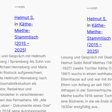
—
von
—
von
Helmut S.
Helmut S.
in
Käthe-
in
Käthe-
Miethe-
Miethe-
Stammtisch
Stammtisch
(2015 –
(2015 –
2025)
2025)
 und Gespräch mit Hellmuth
Lesung und Gespräch mit Gise
erg / Spremberg Als Sohn von
Helmut Seibt Adolf Miethes (1
ichael Henneberg und Maria
-1927) zweite Tochter Käthe (
in Rostock aufgewachsen,
1961) wuchs in einem wohlha
ete Hellmuth Henneberg nach
Elternhause auf und war mit ih
Journalistikstudium als
Eltern von Anfang an seit 1901 
tor, Redakteur und
Althagen in der Sommerfrische.
ionsleiter in verschiedenen
Miethe kaufte 1916 seiner Toch
hen des Fernsehens. Mit „Alle
eine Büdnerei, in die sie Ende 
Leben – Dokumente eines Ossi“
1930er endgfültig aus…
er 2024 seine Autobiographie