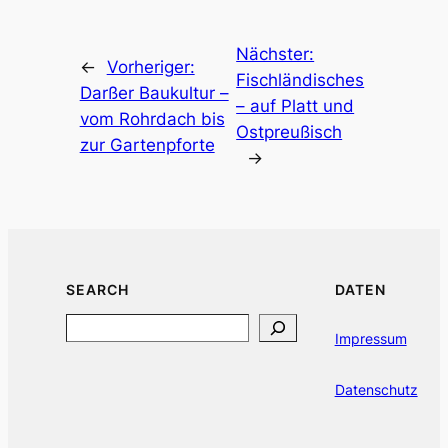
Nächster:
←
Vorheriger:
Fischländisches
Darßer Baukultur –
– auf Platt und
vom Rohrdach bis
Ostpreußisch
zur Gartenpforte
→
SEARCH
DATEN
Search
Impressum
Datenschutz