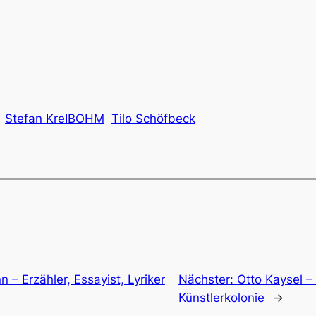
Stefan KreIBOHM
Tilo Schöfbeck
 – Erzähler, Essayist, Lyriker
Nächster:
Otto Kaysel 
Künstlerkolonie
→