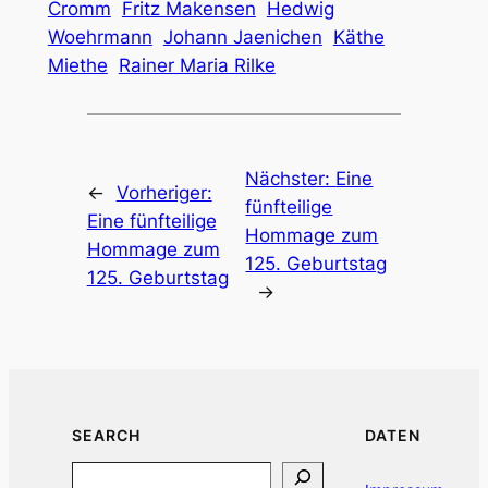
Cromm
Fritz Makensen
Hedwig
Woehrmann
Johann Jaenichen
Käthe
Miethe
Rainer Maria Rilke
Nächster:
Eine
←
Vorheriger:
fünfteilige
Eine fünfteilige
Hommage zum
Hommage zum
125. Geburtstag
125. Geburtstag
→
SEARCH
DATEN
Search