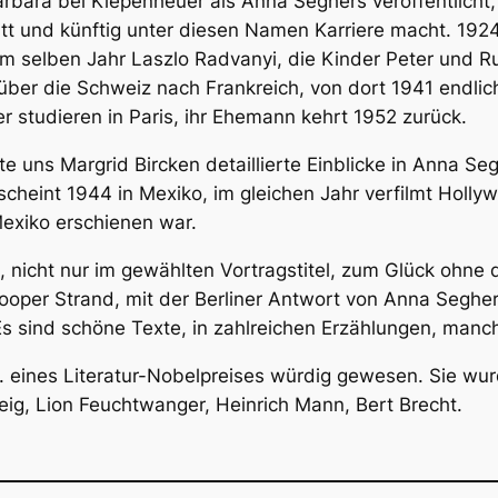
Barbara
bei Kiepenheuer als Anna Seghers veröffentlicht,
itt und künftig unter diesen Namen Karriere macht. 1924
 im selben Jahr Laszlo Radvanyi, die Kinder Peter und
über die Schweiz nach Frankreich, von dort 1941 endlic
r studieren in Paris, ihr Ehemann kehrt 1952 zurück.
e uns Margrid Bircken detaillierte Einblicke in Anna Se
scheint 1944 in Mexiko, im gleichen Jahr verfilmt Holl
Mexiko erschienen war.
e, nicht nur im gewählten Vortragstitel, zum Glück ohne
oper Strand, mit der Berliner Antwort von Anna Seghers.
s sind schöne Texte, in zahlreichen Erzählungen, manc
 eines Literatur-Nobelpreises würdig gewesen. Sie wurde
ig, Lion Feuchtwanger, Heinrich Mann, Bert Brecht.