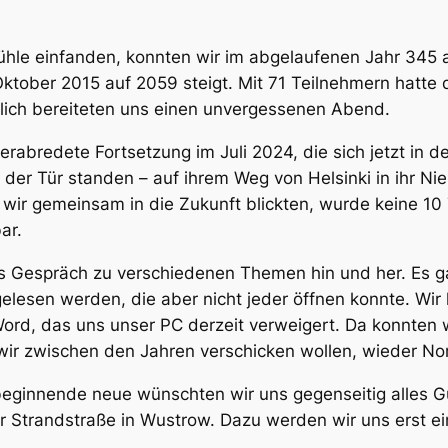
Mühle einfanden, konnten wir im abgelaufenen Jahr 345
tober 2015 auf 2059 steigt. Mit 71 Teilnehmern hatte 
lich bereiteten uns einen unvergessenen Abend.
rabredete Fortsetzung im Juli 2024, die sich jetzt in d
n der Tür standen – auf ihrem Weg von Helsinki in ihr Ni
wir gemeinsam in die Zukunft blickten, wurde keine 10 
ar.
as Gespräch zu verschiedenen Themen hin und her. Es 
gelesen werden, die aber nicht jeder öffnen konnte. Wir
Word, das uns unser PC derzeit verweigert. Da konnten wi
ir zwischen den Jahren verschicken wollen, wieder Nor
 beginnende neue wünschten wir uns gegenseitig alles G
 Strandstraße in Wustrow. Dazu werden wir uns erst e