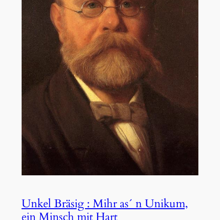
Unkel Bräsig : Mihr as´ n Unikum,
ein Minsch mit Hart