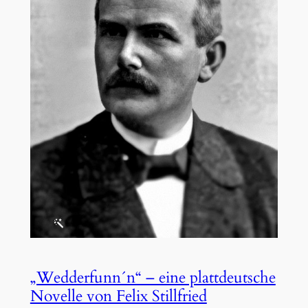
„Wedderfunn´n“ – eine plattdeutsche
Novelle von Felix Stillfried