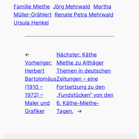
Familie Miethe
Jörg Mehrwald
Martha
Müller-Grählert
Renate Petra Mehrwald
Ursula Henkel
←
Nächster:
Käthe
Vorheriger:
Miethe zu Althäger
Herbert
Themen in deutschen
Bartolomäus
Zeitungen – eine
(1910 –
Fortsetzung zu den
1972) –
„Fundstücken“ von den
Maler und
6. Käthe-Miethe-
Grafiker
Tagen.
→