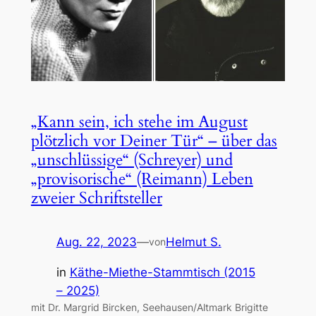
„Kann sein, ich stehe im August
plötzlich vor Deiner Tür“ – über das
„unschlüssige“ (Schreyer) und
„provisorische“ (Reimann) Leben
zweier Schriftsteller
Aug. 22, 2023
—
Helmut S.
von
in
Käthe-Miethe-Stammtisch (2015
– 2025)
mit Dr. Margrid Bircken, Seehausen/Altmark Brigitte