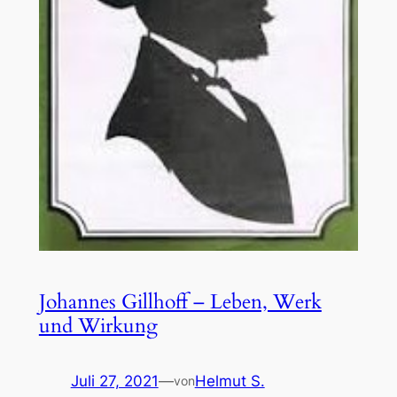
Johannes Gillhoff – Leben, Werk
und Wirkung
Juli 27, 2021
—
Helmut S.
von