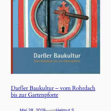
Darßer Baukultur – vom Rohrdach
bis zur Gartenpforte
Mai 28, 2019
—
Helmut S.
von