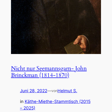
Nicht nur Seemannsgarn- John
Brinckman (1814-1870)
Juni 28, 2022
—
Helmut S.
von
in
Käthe-Miethe-Stammtisch (2015
– 2025)