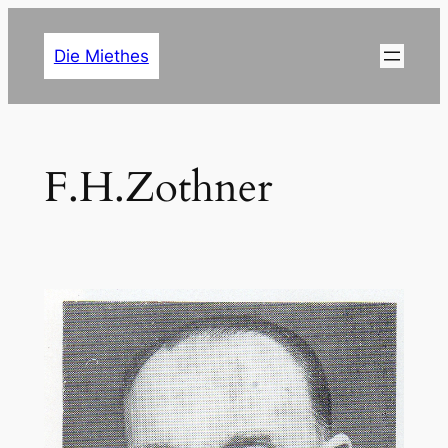
Zum
Inhalt
Die Miethes
springen
F.H.Zothner