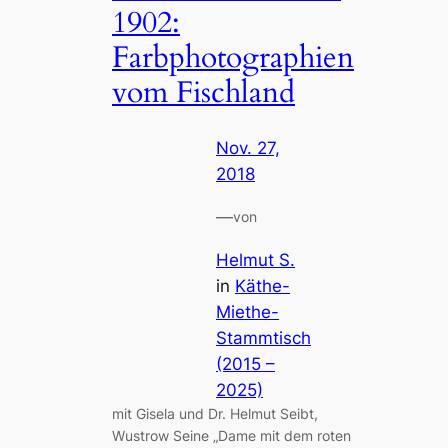
1902:
Farbphotographien
vom Fischland
Nov. 27,
2018
—
von
Helmut S.
in
Käthe-
Miethe-
Stammtisch
(2015 –
2025)
mit Gisela und Dr. Helmut Seibt,
Wustrow Seine „Dame mit dem roten