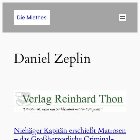
Zum
Inhalt
Die Miethes
springen
Daniel Zeplin
Niehäger Kapitän erschießt Matrosen
– das Großherzogliche Criminal-