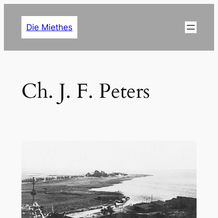
Zum
Inhalt
Die Miethes
springen
Ch. J. F. Peters