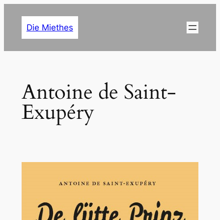
Zum
Inhalt
Die Miethes
springen
Antoine de Saint-
Exupéry