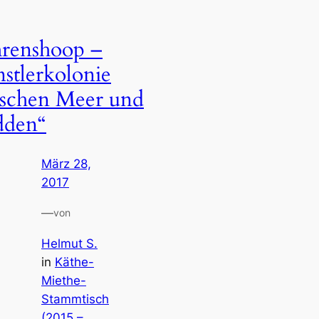
renshoop –
stlerkolonie
schen Meer und
dden“
März 28,
2017
—
von
Helmut S.
in
Käthe-
Miethe-
Stammtisch
(2015 –