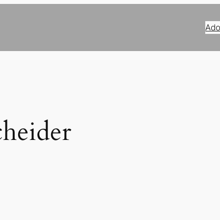
Ado
heider