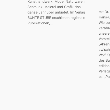
Kunsthandwerk, Mode, Naturwaren,
Schmuck, Malerei und Grafik das
mit Dr
ganze Jahr über anbietet. Im Verlag
Hans-G
BUNTE STUBE erschienen regionale
Wie be
Publikationen,…
verabr
unsere
Vorste
„Ahren
zwisch
Wolf K
des Bu
editio
Verlag
es: „P